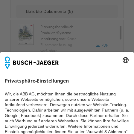
Planungshandbuch
Produkte/Systeme
Inhaltsangabe:
Keine
Zusammenfassung
PDF
verfügbar
Katalog
-
Deutsch
-
2025-12-03
-
64,83 MB
Anschlussbild
[DE]2712u_a
Inhaltsangabe:
Connection diagramm
SVG
2712u_a
Anschlussbild
-
Deutsch,
Englisch
-
2023-03-23
-
0,01 MB
FOLGE UNS AUCH AUF
Maßbild [DE] m_2712u