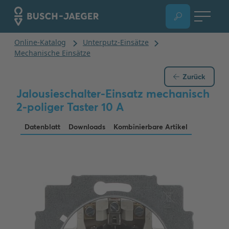
Zurück
Jalousieschalter-Einsatz mechanisch
2-poliger Taster 10 A
Datenblatt
Downloads
Kombinierbare Artikel