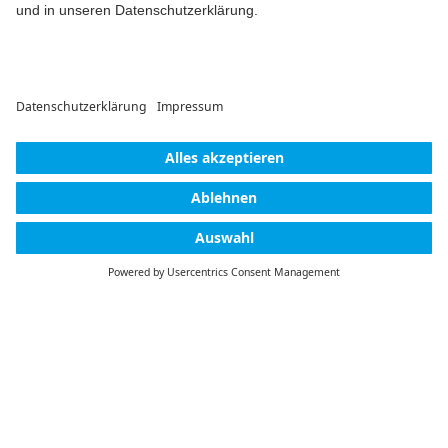
Inhaltsangabe:
Dimension drawing
m_2712u
SVG
Zeichnung
-
Deutsch,
Englisch
-
2023-03-23
-
0,01 MB
Newsletter
Du willst alle Neuigkeiten rund um unsere Produkte nicht
Tipps & Tricks -
verpassen? Einfach Newsletter abonnieren und immer auf
Lichtschalter-Einätze
dem Laufenden bleiben.
Inhaltsangabe:
Wissenswertes zum
Thema Lichtschalter.
Was bedeuten die
PDF
Prägungen und
Bedruckungen? Wie setzt
sich d...
(Mehr anzeigen)
Information
-
Deutsch
-
2026-01-12
-
0,12 MB
Warnhinweis zur
Produktsicherheit
Weiter