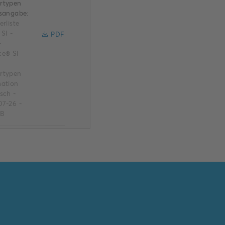
rtypen
tsangabe:
erliste
 SI -
PDF
-
ce® SI
rtypen
mation
sch
-
07-26
-
MB
blatt
putz-
terpro
m
-Duro
 SI /
-Duro
 SI
 /