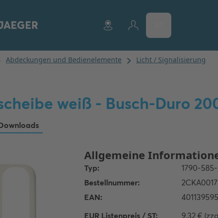
AT
scheibe weiß - Busch-Duro 20
Downloads
EUR Listenpreis / ST:
9,32 € (zz