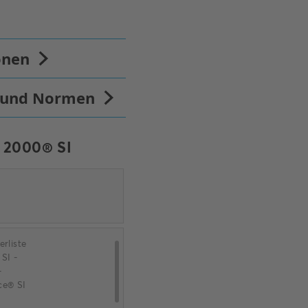
 2000® SI
erliste
 SI -
-
ce® SI