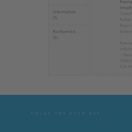
Renne
Inhal
Information
Transf
(
1
)
Reflex
Busch
balan
Konformitätserklärung
-
(
2
)
Renne
Infor
-
Deut
2026-
0,15 
Daten
Unter
Schal
gram
Busch
2000®
FOLGE UNS AUCH AUF
Busch
2000®
Linear