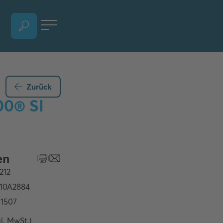
SPRACHAUSWAHL ÖFFNEN, AKTUELLE SPRACHE - DEUTSCH (ÖSTERREICH)
Zurück
00® SI
gl. MwSt.)