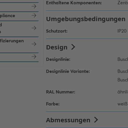
pliance
d
n
ifizierungen