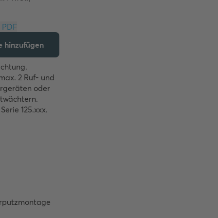
Download PDF
te hinzufügen
chtung. 

ax. 2 Ruf- und 
rgeräten oder 
twächtern. 

Serie 125.xxx.