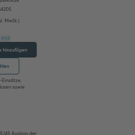
gl. MwSt.)
Download PDF
te hinzufügen
hlen
Einsätze.

osen sowie 
J45 Auslass der 