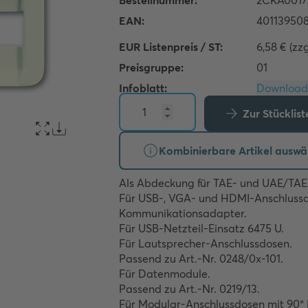
EUR Listenpreis / ST:
6,58 € (zz
Preisgruppe:
01
Infoblatt:
Zur Stücklis
Kombinierbare Artikel auswä
Als Abdeckung für TAE- und UAE/TAE-
Für USB-, VGA- und HDMI-Anschlussd
Kommunikationsadapter.

Für USB-Netzteil-Einsatz 6475 U.

Für Lautsprecher-Anschlussdosen.

Passend zu Art.-Nr. 0248/0x-101.

Für Datenmodule.

Passend zu Art.-Nr. 0219/13.

Für Modular-Anschlussdosen mit 90° R