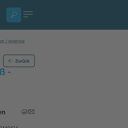
SPRACHAUSWAHL ÖFFNEN, AKTUELLE SPRACHE - DEUTSCH (ÖSTERREICH)
Zurück
ß -