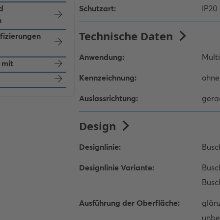
d
n
ifizierungen
 mit