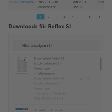
Downloads für
Reflex SI
Transferliste Reflex SI -
Busch-balance® SI -
Rennertypen
Inhaltsangabe:
Transferliste Reflex SI -
PDF
Busch-balance® SI -
Rennertypen
Information
-
Deutsch
-
2026-07-26
-
0,15 MB
Datenblatt Unterputz-