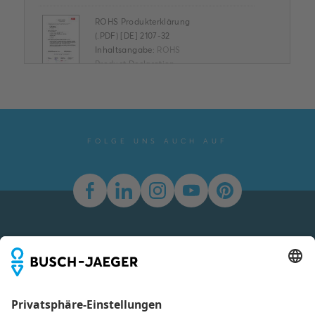
ROHS Produkterklärung
(.PDF) [DE] 2107-32
Inhaltsangabe:
ROHS
Product Declaration
PDF
2107-32
Konformitätserklärung
-
Deutsch, Englisch
-
2026-04-07
-
0,16 MB
FOLGE UNS AUCH AUF
Datenblatt Allwetter® 44
Inhaltsangabe:
Keine
Zusammenfassung
PDF
verfügbar
Datenblatt
-
Deutsch
-
2024-11-08
-
0,32 MB
Newsletter
Maßbild [DE] m_2107-32
Du willst alle Neuigkeiten rund um unsere Produkte nicht
Inhaltsangabe:
verpassen? Einfach Newsletter abonnieren und immer auf
Dimension drawing
dem Laufenden bleiben.
m_2107-3x
SVG
Zeichnung
-
Deutsch,