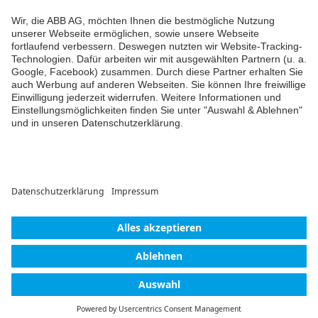
Englisch
-
2023-03-23
-
0,01 MB
Conflict Minerals
Reporting Template
XLSX
Inhaltsangabe:
Keine
Zusammenfassung
XLSX
verfügbar
Konformitätserklärung
-
Englisch
-
2025-11-25
-
Weiter
1,58 MB
© ABB AG – Busch-Jaeger 2026
Cookie-Einstellungen
Einwilligungserklärung
Impressum
Datenschutzerklärung
Barrierefreiheit
Kontakt