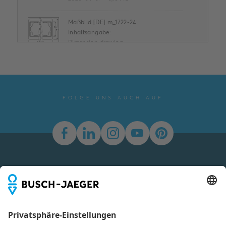
Maßbild [DE] m_1722-24
Inhaltsangabe:
Dimension drawing
m_1722-24
SVG
Zeichnung
-
Deutsch,
Englisch
-
2023-03-23
-
0,01 MB
FOLGE UNS AUCH AUF
Conflict Minerals
Reporting Template
XLSX
Inhaltsangabe:
Keine
Zusammenfassung
XLSX
verfügbar
Konformitätserklärung
-
Englisch
-
2025-11-25
-
Newsletter
1,58 MB
Du willst alle Neuigkeiten rund um unsere Produkte nicht
verpassen? Einfach Newsletter abonnieren und immer auf
dem Laufenden bleiben.