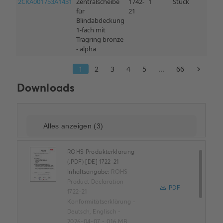
Downloads
ROHS Produkterklärung
(.PDF) [DE] 1722-21
Inhaltsangabe:
ROHS
Product Declaration
PDF
1722-21
Konformitätserklärung
-
Deutsch, Englisch
-
2026-04-07
-
0,16 MB