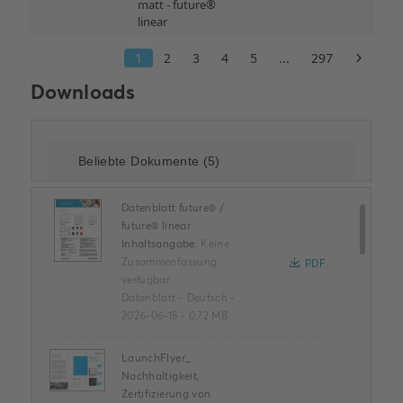
Downloads
Datenblatt future® /
future® linear
Inhaltsangabe:
Keine
Zusammenfassung
PDF
verfügbar
Datenblatt
-
Deutsch
-
2026-06-15
-
0,72 MB
LaunchFlyer_
Nachhaltigkeit,
Zertifizierung von