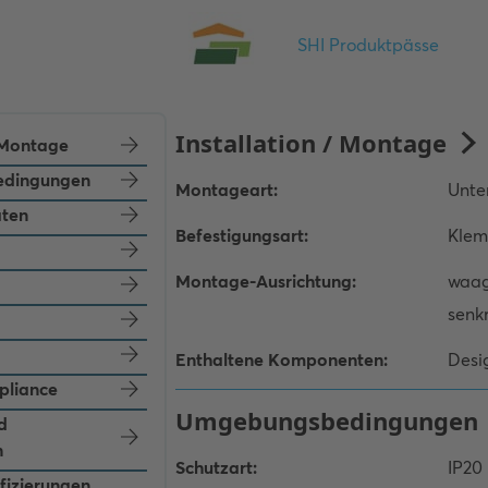
/ Montage
dingungen
aten
pliance
d
n
ifizierungen