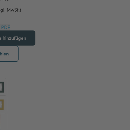
zgl. MwSt.)
Download PDF
te hinzufügen
hlen