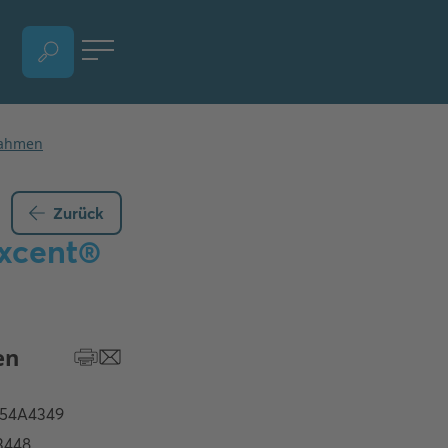
SPRACHAUSWAHL ÖFFNEN, AKTUELLE SPRACHE - DEUTSCH (ÖSTERREICH)
Zurück
axcent®