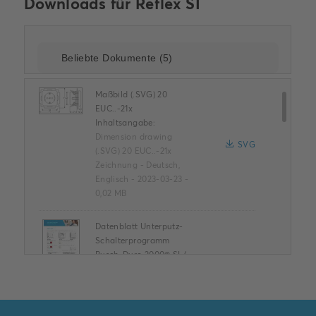
Downloads für
Reflex SI
Maßbild (.SVG) 20
EUC..-21x
Inhaltsangabe:
Dimension drawing
SVG
(.SVG) 20 EUC..-21x
Zeichnung
-
Deutsch,
Englisch
-
2023-03-23
-
0,02 MB
Datenblatt Unterputz-
Schalterprogramm
Busch-Duro 2000® SI /
Busch-Duro 2000® SI
Linear / Reflex SI /
Reflex SI Linear
PDF
Inhaltsangabe:
Keine