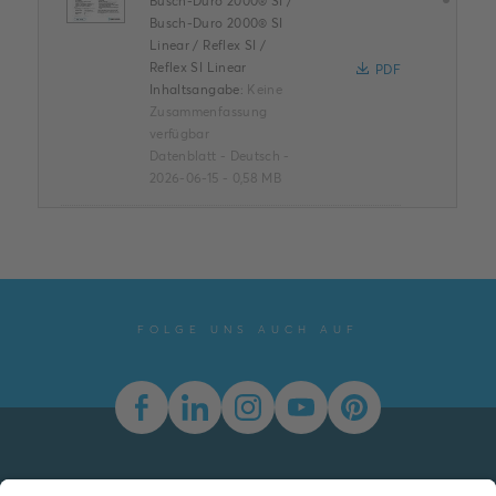
Busch-Duro 2000® SI /
Busch-Duro 2000® SI
Linear / Reflex SI /
Reflex SI Linear
PDF
Inhaltsangabe:
Keine
Zusammenfassung
verfügbar
Datenblatt
-
Deutsch
-
2026-06-15
-
0,58 MB
Tipps & Tricks - SCHUKO
Steckdosen
Inhaltsangabe:
Woraus
setzt sich eine SCHUKO-
Steckdose zusammen?
FOLGE UNS AUCH AUF
Welche Features hat die
PDF
Steckdose? Was
bedeuten di...
(Mehr
anzeigen)
Information
-
Deutsch
-
2025-06-26
-
0,07 MB
Newsletter