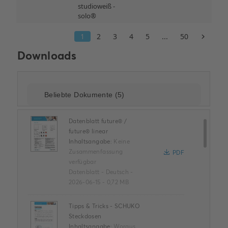
Downloads
Datenblatt future® /
future® linear
Inhaltsangabe:
Keine
Zusammenfassung
PDF
verfügbar
Datenblatt
-
Deutsch
-
2026-06-15
-
0,72 MB
Tipps & Tricks - SCHUKO
Steckdosen
Inhaltsangabe:
Woraus