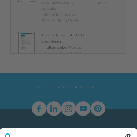
Zusammenfassung
PDF
verfügbar
Datenblatt
-
Deutsch
-
2026-01-09
-
0,35 MB
Tipps & Tricks - SCHUKO
Steckdosen
Inhaltsangabe:
Woraus
setzt sich eine SCHUKO-
Steckdose zusammen?
Welche Features hat die
PDF
Steckdose? Was
bedeuten di...
(Mehr
anzeigen)
FOLGE UNS AUCH AUF
Information
-
Deutsch
-
2025-06-26
-
0,07 MB
Beständigkeit bei
Desinfektionsreinigung
Inhaltsangabe:
Keine
Zusammenfassung
PDF
Newsletter
verfügbar