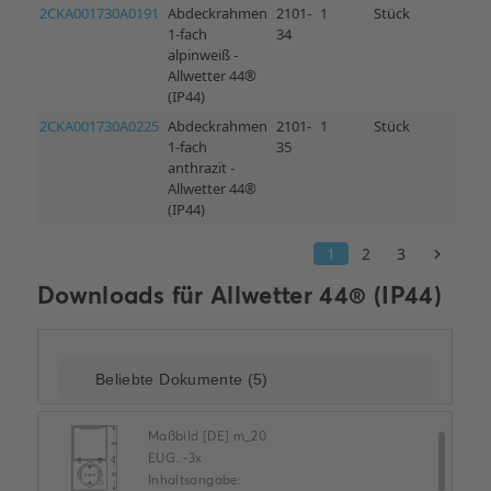
Downloads für
Allwetter 44® (IP44)
Maßbild [DE] m_20
EUG..-3x
Inhaltsangabe: