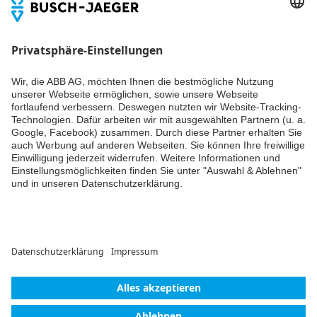
EU -
Du willst alle Neuigkeiten rund um unsere Produkte nicht
Konformitätserklärung
verpassen? Einfach Newsletter abonnieren und immer auf
(.PDF) [DE] 20 EUGKBN-
dem Laufenden bleiben.
34-101
Inhaltsangabe:
EU -
Declaration of
PDF
Conformity 20 EUGKBN-
34-101
Konformitätserklärung
-
Deutsch, Englisch,
Französisch
-
2026-05-15
-
0,16 MB
ROHS Produkterklärung
(.PDF) [DE] 20 EUGKBN-
Weiter
34-101
Inhaltsangabe:
ROHS
Product Declaration 20
PDF
EUGKBN-34-101
Konformitätserklärung
-
© ABB AG – Busch-Jaeger 2026
Deutsch, Englisch
-
2026-04-07
-
0,16 MB
Cookie-Einstellungen
Einwilligungserklärung