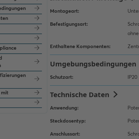
dingungen
aten
pliance
d
n
ifizierungen
 mit