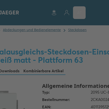
AT
alausgleichs-Steckdosen-Eins
eiß matt - Plattform 63
Downloads
Kombinierbare Artikel