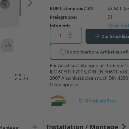
EUR Listenpreis / ST:
43,64 € (z
Preisgruppe:
01
Infoblatt:
Zur Stücklis
Kombinierbare Artikel auswä
Für Anschlussleitungen bis 1 x 6 mm² u
IEC 60601-1:2005, DIN EN 60601 (VDE 0
2007 Anschlussbolzen nach DIN 42801.
Ohne Spreize.
/ Montage