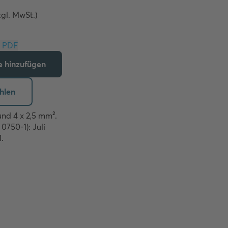
zgl. MwSt.)
Download PDF
te hinzufügen
hlen
nd 4 x 2,5 mm². 

750-1): Juli 

