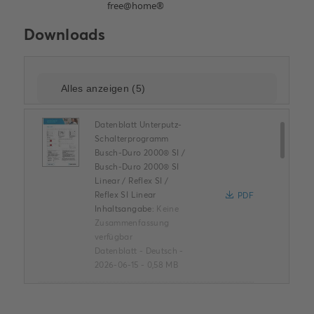
Downloads
Datenblatt Unterputz-
Schalterprogramm
Busch-Duro 2000® SI /
Busch-Duro 2000® SI
Linear / Reflex SI /
Reflex SI Linear
PDF
Inhaltsangabe:
Keine
Zusammenfassung
verfügbar
Datenblatt
-
Deutsch
-
2026-06-15
-
0,58 MB
ROHS Produkterklärung
(.PDF) [DE] 6236-212