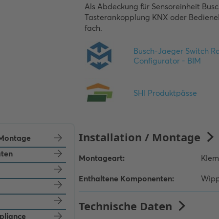
Als Abdeckung für Sensoreinheit Bus
Tasterankopplung KNX oder Bedienele
fach.
/ Montage
aten
pliance