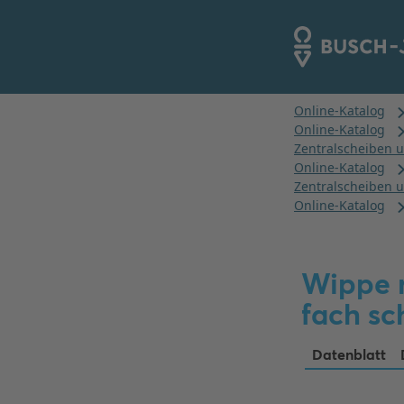
Wippe m
fach sc
Datenblatt