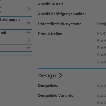
d
n
ifizierungen
 mit