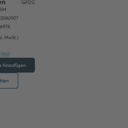
gl. MwSt.)
Download PDF
te hinzufügen
hlen