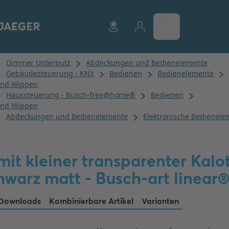
AT
it kleiner transparenter Kalot
hwarz matt - Busch-art linear
Downloads
Kombinierbare Artikel
Varianten