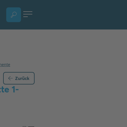
SPRACHAUSWAHL ÖFFNEN, AKTUELLE SPRACHE - DEUTSCH (ÖSTERREICH)
Zurück
te 1-
®