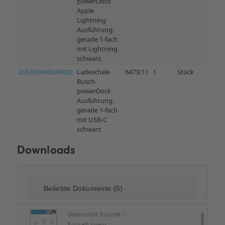
Downloads
Datenblatt future® /
future® linear