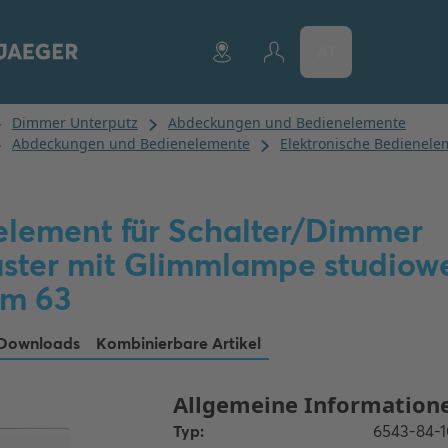
AT
lement für Schalter/Dimmer
aster mit Glimmlampe studiowe
rm 63
Downloads
Kombinierbare Artikel