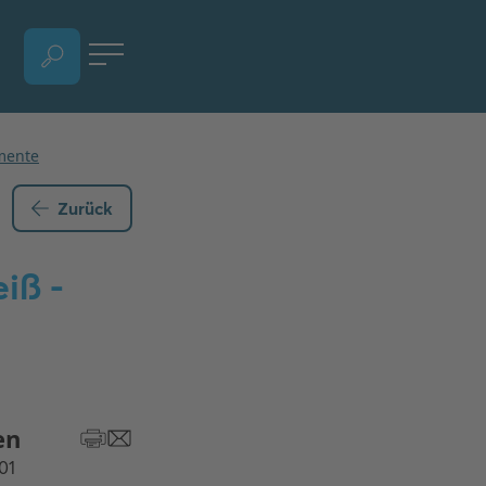
SPRACHAUSWAHL ÖFFNEN, AKTUELLE SPRACHE - DEUTSCH (ÖSTERREICH)
Zurück
iß -