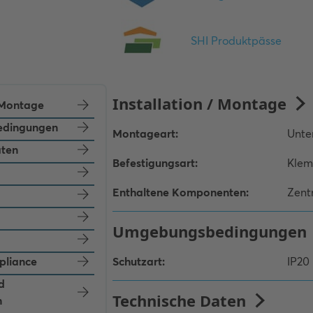
/ Montage
dingungen
aten
pliance
d
n