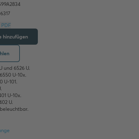
Download PDF
te hinzufügen
hlen
 und 6526 U.

6550 U-10x.

U-101.



01 U-10x. 

02 U. 

beleuchtbar. 
