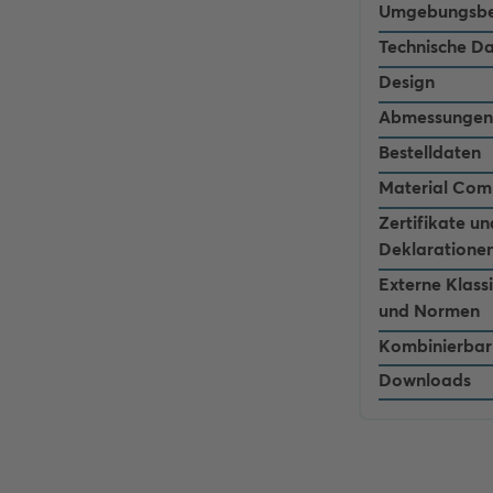
Umgebungsbe
Technische D
Design
Abmessungen
Bestelldaten
Material Com
Zertifikate un
Deklaratione
Externe Klass
und Normen
Kombinierbar
Downloads