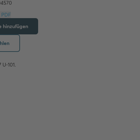
Download PDF
te hinzufügen
hlen
U-101. 
