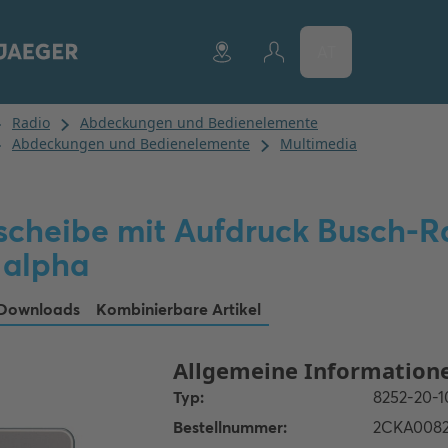
AT
scheibe mit Aufdruck Busch-R
- alpha
Downloads
Kombinierbare Artikel