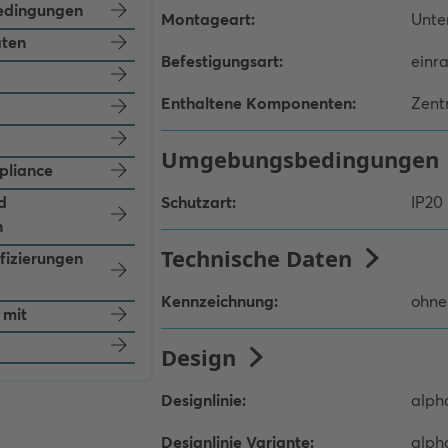
dingungen
aten
pliance
d
n
ifizierungen
 mit