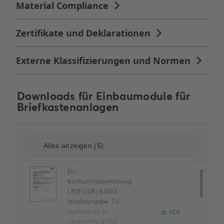
Downloads für
Einbaumodule für
Briefkastenanlagen
EU -
Konformitätserklärung
(.PDF) [DE] 83503
Inhaltsangabe:
EU -
Declaration of
PDF
Conformity 83503