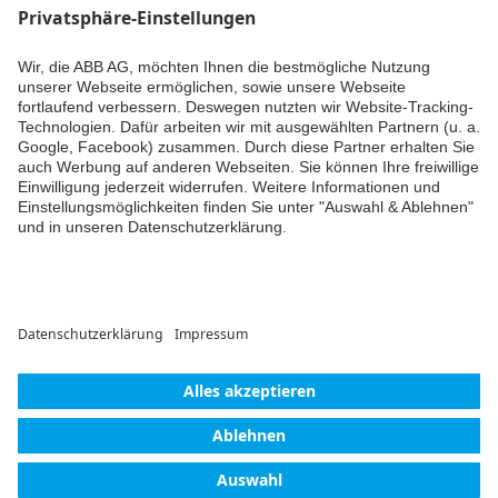
dem Laufenden bleiben.
Systemhandbuch (.PDF)
[DE] Busch-Welcome
Inhaltsangabe:
Release
12.08.2021 Update :
PDF
25.11.2021
Handbuch
-
Deutsch
-
2021-11-25
-
6,81 MB
Conflict Minerals
Reporting Template
XLSX
Inhaltsangabe:
Keine
Weiter
Zusammenfassung
XLSX
verfügbar
Konformitätserklärung
-
Englisch
-
2025-11-25
-
1,58 MB
© ABB AG – Busch-Jaeger 2026
Cookie-Einstellungen
Einwilligungserklärung
Impressum
Datenschutzerklärung