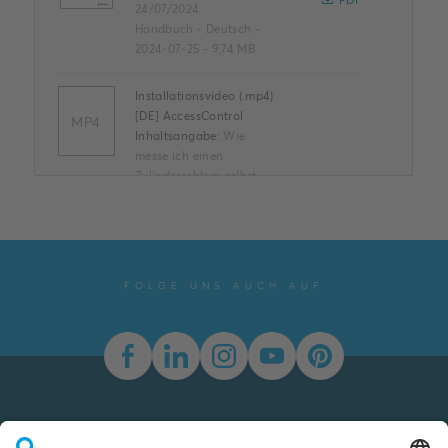
PDF
24/07/2024
Handbuch
-
Deutsch
-
2024-07-25
-
9,74 MB
Installationsvideo (.mp4)
[DE] AccessControl
MP4
Inhaltsangabe:
Wie
messe ich einen
Zylinderschloss selbst
aus? Wie wechsle ich ein
MP4
Zylinderschloss gegen
ein elektr...
(Mehr
anzeigen)
Film
-
Deutsch
-
2021-
FOLGE UNS AUCH AUF
03-01
-
163,72 MB
EU -
Konformitätserklärung
(.PDF) [DE]
D01EU350008NF1-03
Inhaltsangabe:
EU -
Newsletter
Declaration of
PDF