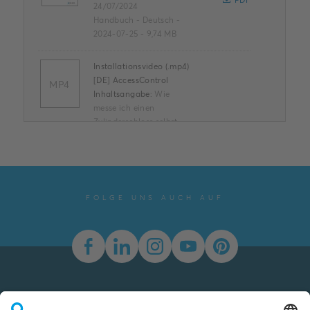
PDF
24/07/2024
Handbuch
-
Deutsch
-
2024-07-25
-
9,74 MB
Installationsvideo (.mp4)
[DE] AccessControl
MP4
Inhaltsangabe:
Wie
messe ich einen
Zylinderschloss selbst
aus? Wie wechsle ich ein
MP4
Zylinderschloss gegen
ein elektr...
(Mehr
anzeigen)
Film
-
Deutsch
-
2021-
FOLGE UNS AUCH AUF
03-01
-
163,72 MB
EU -
Konformitätserklärung
(.PDF) [DE]
D01EU454508NF1-03
Inhaltsangabe:
EU -
Newsletter
Declaration of
PDF