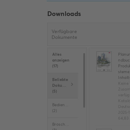
Downloads
Verfügbare
Dokumente
Alles
Planu
anzeigen
ndbuc
(
17
)
Produ
steme
Inhal
Beliebte
Keine
Dokumente
Zusam
(
5
)
verfü
Katal
Bedienungsanleitung
Deuts
(
2
)
2025-
64,83
Broschüre