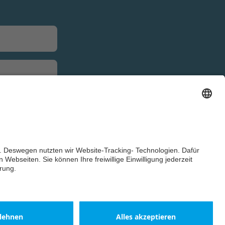
m
l,
/2025
buch
-
ch
-
10-20
-
 MB
lations
ung
 [EN]
-wire
tsangabe:
PDF
nungsanleitung
sch,
ch
-
08-23
-
MB
ment
g
Barrierefreiheit
-