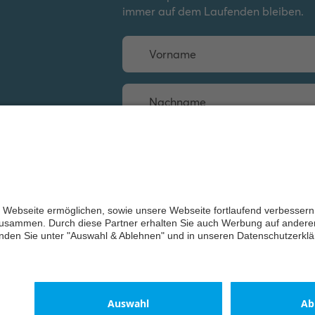
Syste
immer auf dem Laufenden bleiben.
Manua
20/10
Hand
Deuts
2025-
19,80
Instal
anleit
(.PDF)
IP & 2
Inhal
V1-0
Weiter
Bedie
-
Deut
Englis
2022-
4,09 
ch-Jaeger 2026
Sorti
ungen
Einwilligungserklärung
Impressum
Datenschutzerklärun
Busch