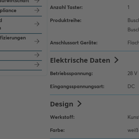
aufwirtschaft
pliance
d
n
ifizierungen