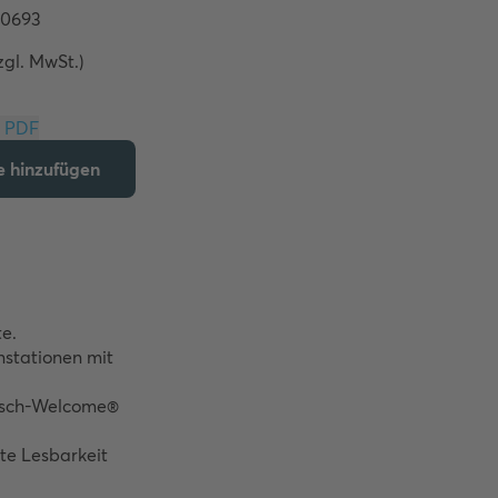
zgl. MwSt.)
Download PDF
te hinzufügen
e.

stationen mit 
sch-Welcome® 
te Lesbarkeit 