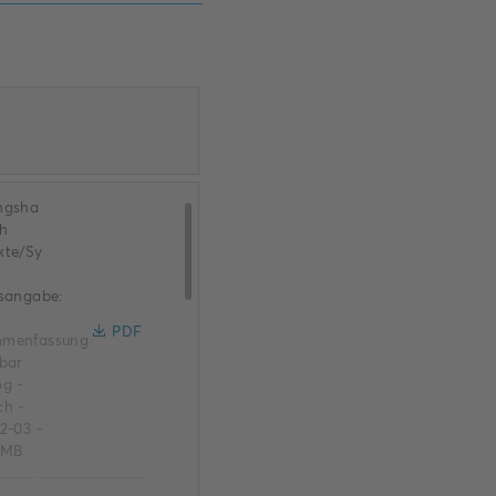
ngsha
h
kte/Sy
tsangabe:
PDF
menfassung
gbar
og
-
ch
-
12-03
-
 MB