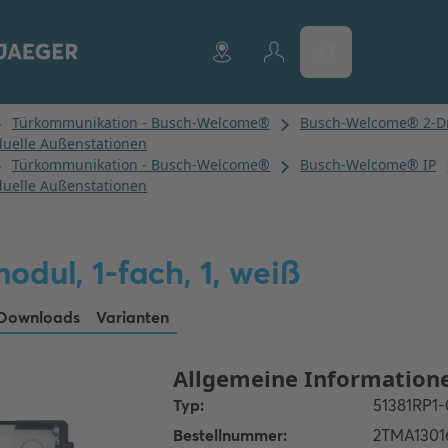
AT
odul, 1-fach, 1, weiß
Downloads
Varianten