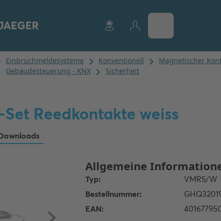
AT
s-Set Reedkontakte weiss
Downloads