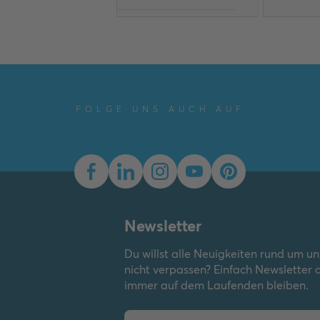
EPLAN Data
(
1
)
PNG
Konformitätserklärung
(
3
)
Umwelt-
FOLGE UNS AUCH AUF
Produktdeklaration
(
1
)
JPG
Zeichnung
(
2
)
Zertifikat
(
1
)
Newsletter
EPS
Du willst alle Neuigkeiten rund um u
nicht verpassen? Einfach Newsletter
immer auf dem Laufenden bleiben.