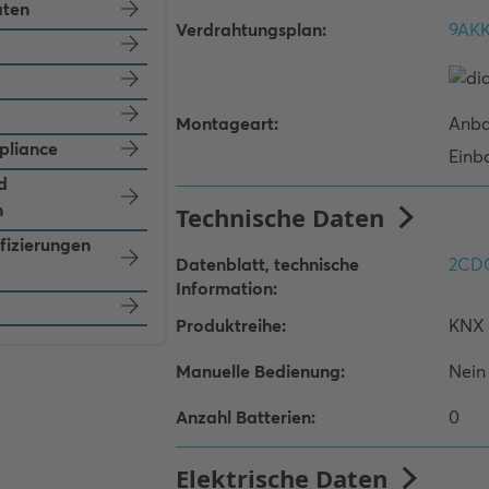
aten
pliance
d
n
ifizierungen