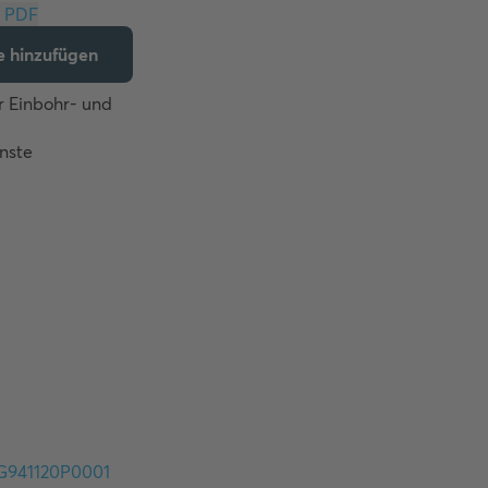
Download PDF
te hinzufügen
 Einbohr- und 
nste 