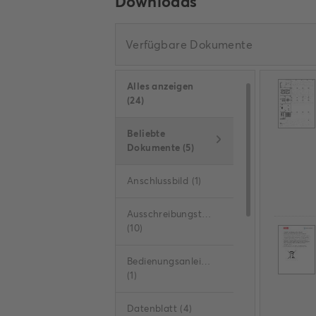
Downloads
Verfügbare Dokumente
Alles anzeigen
(
24
)
Beliebte
Dokumente
(
5
)
Anschlussbild
(
1
)
Ausschreibungstexte
(
10
)
Bedienungsanleitung
(
1
)
Datenblatt
(
4
)