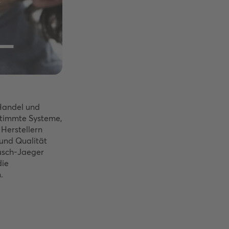
Z
_
Handel und
timmte Systeme,
Herstellern
t und Qualität
usch-Jaeger
die
.