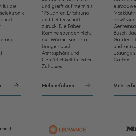
für die
und greift auf mehr als
europawe
selektronik
175 Jahren Erfahrung
Marktführe
n und
und Leidenschaft
Bewässer
r
zurück. Die Faber
Gemeinsa
Kamine spenden nicht
Busch-Ja
uerung
nur Wärme, sondern
Gardena i
bringen auch
und zeits
t.
Atmosphäre und
Lösungen 
Gemütlichkeit in jedes
Garten.
Zuhause.
n
Mehr erfahren
Mehr erfa