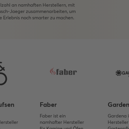
lzahl an namhaften Herstellern, mit
Busch-Jaeger zusammenarbeiten, um
 Erlebnis noch smarter zu machen.
ufsen
Faber
Garde
Faber ist ein
Gardena i
ersteller
namhafter Hersteller
Hersteller
-
für Kamine und Öfen
Gartenpfl