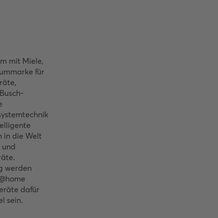
 mit Miele,
iummarke für
räte,
 Busch-
e
ystemtechnik
telligente
 in die Welt
 und
äte.
ig werden
le@home
eräte dafür
l sein.