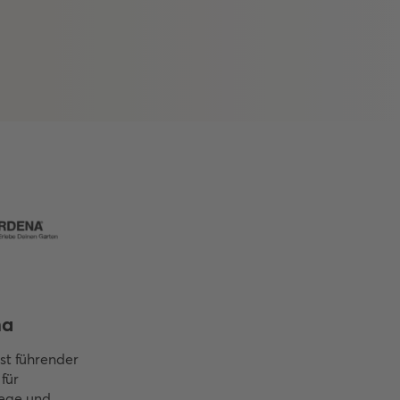
na
st führender
 für
ege und