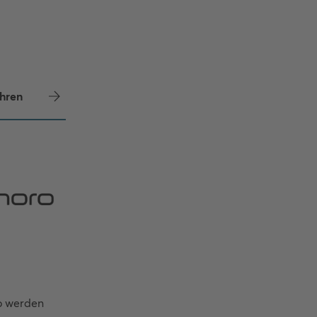
hren
o werden