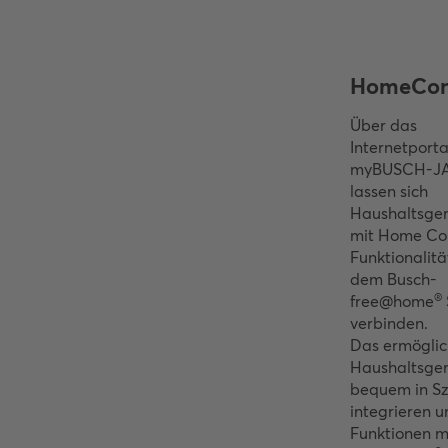
HomeCon
Über das
Internetporta
myBUSCH-J
lassen sich
Haushaltsge
mit Home Co
Funktionalitä
dem Busch-
®
free@home
verbinden.
Das ermöglich
Haushaltsge
bequem in S
integrieren u
Funktionen m