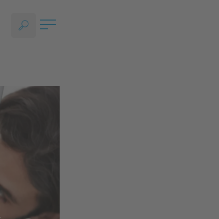
SPRACHAUSWAHL ÖFFNEN, AKTUELLE SPRACHE - DEUTSCH (ÖST