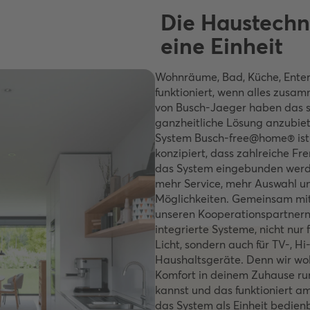
Die Haustechni
eine Einheit
Wohnräume, Bad, Küche, Enter
funktioniert, wenn alles zusa
von Busch-Jaeger haben das s
ganzheitliche Lösung anzubiet
System Busch-free@home® ist
konzipiert, dass zahlreiche Fre
das System eingebunden werde
mehr Service, mehr Auswahl u
Möglichkeiten. Gemeinsam mi
unseren Kooperationspartnern 
integrierte Systeme, nicht nur 
Licht, sondern auch für TV-, Hi-
Haushaltsgeräte. Denn wir wol
Komfort in deinem Zuhause r
kannst und das funktioniert a
das System als Einheit bedienb