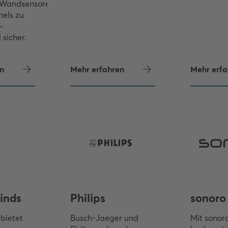
Wandsensoren
els zu
–
 sicher.
n
Mehr erfahren
Mehr erfa
inds
Philips
sonoro
bietet
Busch-Jaeger und
Mit sonor