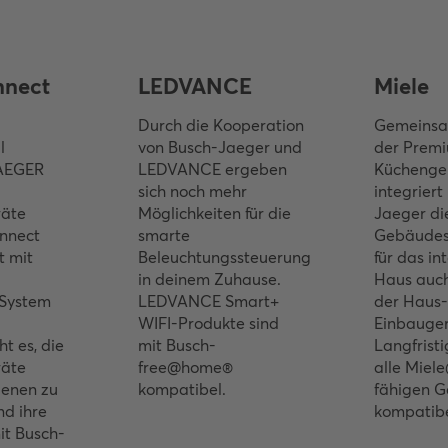
nect
LEDVANCE
Miele
Durch die Kooperation
Gemeinsam
l
von Busch-Jaeger und
der Prem
AEGER
LEDVANCE ergeben
Küchenge
sich noch mehr
integriert
räte
Möglichkeiten für die
Jaeger di
nnect
smarte
Gebäudes
t mit
Beleuchtungssteuerung
für das in
in deinem Zuhause.
Haus auch
System
LEDVANCE Smart+
der Haus-
WIFI-Produkte sind
Einbauger
t es, die
mit Busch-
Langfrist
räte
free@home®
alle Mie
zenen zu
kompatibel.
fähigen G
nd ihre
kompatibe
it Busch-