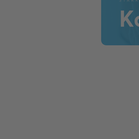
STÄR
K