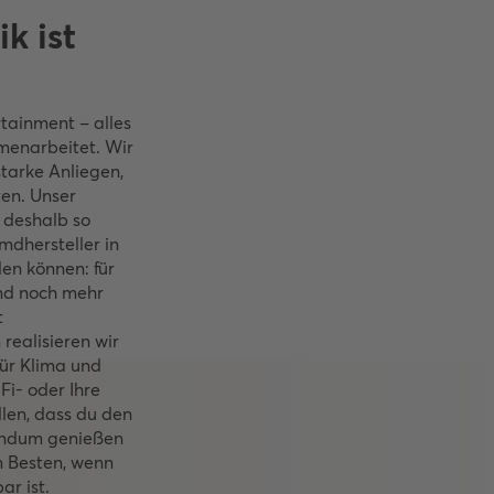
k ist
tainment – alles
mmenarbeitet. Wir
tarke Anliegen,
en. Unser
 deshalb so
mdhersteller in
n können: für
nd noch mehr
t
realisieren wir
für Klima und
Fi- oder Ihre
len, dass du den
undum genießen
m Besten, wenn
ar ist.