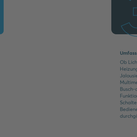
Umfasse
Ob Lich
Heizun
Jalous
Multim
Busch-a
Funktio
Schalte
Bedien
durchg