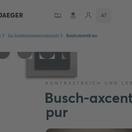
AT
e
Zur Schalterprogrammübersicht
Busch-axcent® pur
KONTRASTREICH UND LE
Busch-axcen
pur