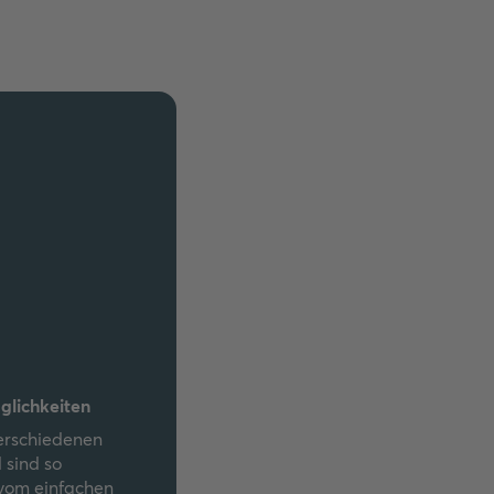
glichkeiten
erschiedenen
 sind so
: vom einfachen