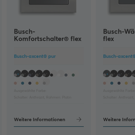
Busch-
Busch-Wä
Komfortschalter® flex
flex
Busch-axcent® pur
Busch-axcent
Ausgewählte Farbe:
Ausgewählte Farbe
Schalter:
Anthrazit
,
Rahmen:
Platin
Schalter:
Anthrazit
,
Weitere Informationen
Weitere Infor