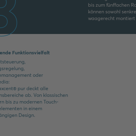
3
bis zum fünffachen R
können sowohl senkre
waagerecht montiert
nde Funktionsvielfalt
tsteuerung,
gsregelung,
iemanagement oder
edia:
xcent® pur deckt alle
nsbereiche ab. Von klassischen
rn bis zu modernen Touch-
elementen in einem
ängigen Design.