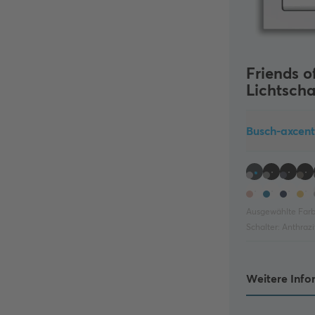
Friends o
Lichtscha
Busch-axcen
Ausgewählte Farb
Schalter:
Anthrazi
Weitere Info