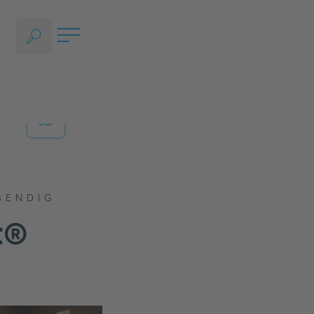
SPRACHAUSWAHL ÖFFNEN, AKTUELLE SPRACHE - DEUTSCH (ÖST
3D
BENDIG
t®