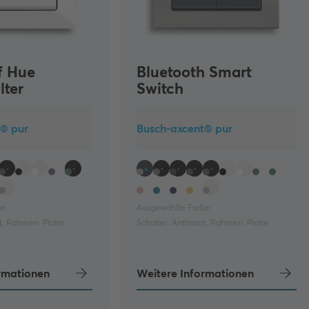
f Hue
Bluetooth Smart
lter
Switch
t® pur
Busch-axcent® pur
e:
Ausgewählte Farbe:
t
,
Rahmen:
Platin
Schalter:
Anthrazit
,
Rahmen:
Platin
rmationen
Weitere Informationen