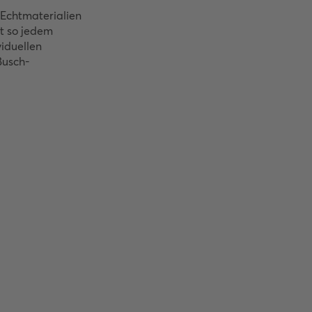
 Echtmaterialien
ht so jedem
viduellen
Busch-