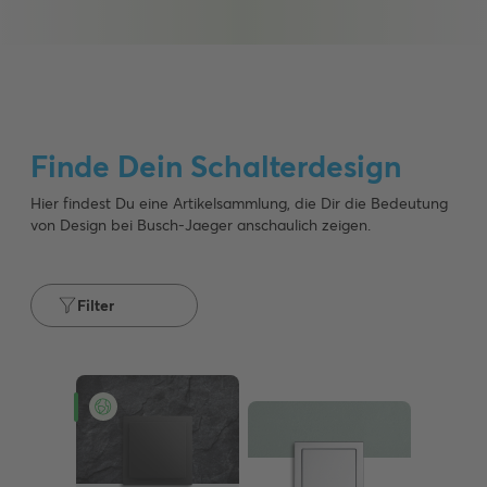
Finde Dein Schalterdesign
Hier findest Du eine Artikelsammlung, die Dir die Bedeutung
von Design bei Busch-Jaeger anschaulich zeigen.
Busch-
art
linear®
future®
erhältlich
linear
Filter
in
erhältlich
14
in
Farben
5
Farben
Busch-
axcent®