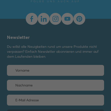
FOLGE UNS AUCH AUF
Decento®
Busch-Duro® 2000 SI
Newsletter
Allwetter 44®
Du willst alle Neuigkeiten rund um unsere Produkte nicht
ocean®
verpassen? Einfach Newsletter abonnieren und immer auf
dem Laufenden bleiben.