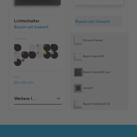
Lichtschalter
Busch-art linear®
Busch-art linear®
Farben (
14
)
future® linear
Busch-axcent®
Busch-axcent® pur
Maße
85 x 85 mm
carat®
Weitere Informationen
Busch-balance® SI
Reflex SI/SI Linear
pur edelstahl