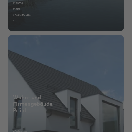
#Frozen
Music
#Privatbauten
/
Wohn- und
Firmengebäude,
Prühl
#Referenzen