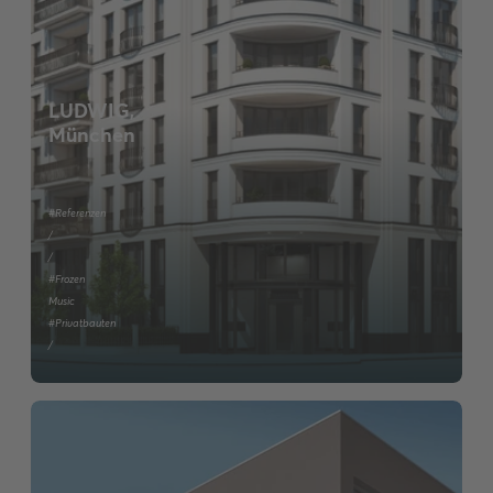
LUDWIG,
München
#Referenzen
/
/
#Frozen
Music
#Privatbauten
/