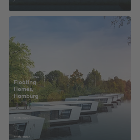
/
Floating
Homes,
Hamburg
#Referenzen
/
/
#Referenzen