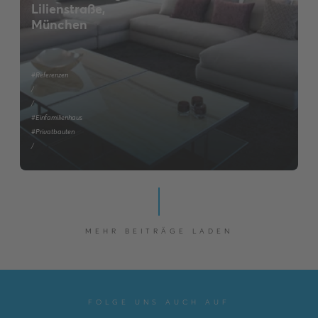
Lilienstraße,
München
#Referenzen
/
/
#Einfamilienhaus
#Privatbauten
/
MEHR BEITRÄGE LADEN
FOLGE UNS AUCH AUF