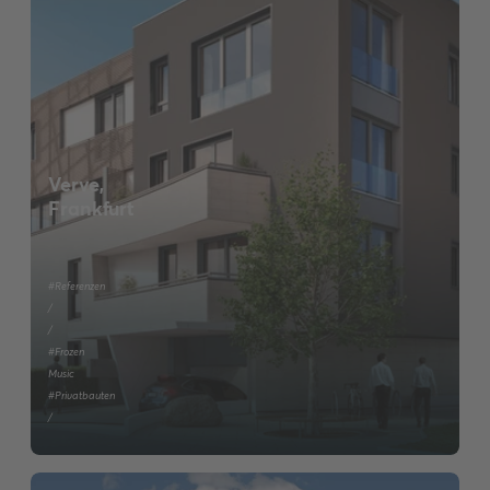
Verve,
Frankfurt
#Referenzen
/
/
#Frozen
Music
#Privatbauten
/