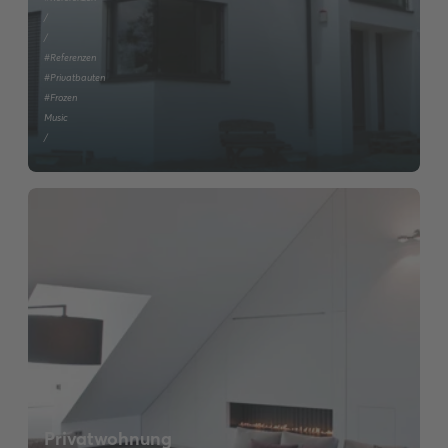
/
/
#Referenzen
#Privatbauten
#Frozen
Music
/
Privatwohnung