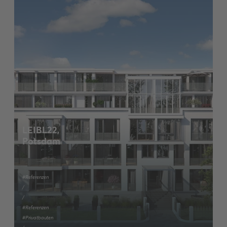
LEIBL22,
Potsdam
#Referenzen
/
/
#Referenzen
#Privatbauten