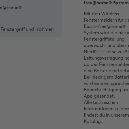
free@home® System
ree@home®
Mit den Wireless
Fenstermeldern für d
Busch-free@home®
Fenstergriff und -rahmen
System wird die aktue
Fenstergriffstellung
überwacht und übermi
Hierfür ist keine zusä
Leitungsverlegung n
da der Fenstermelde
eine Batterie betrieb
Bei niedrigem Batter
wird eine entsprech
Benachrichtigung an
App gesendet.
Alle technischen
Informationen zu de
findest du in unserem
Katalog.