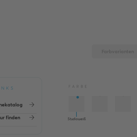
Farbvarianten
FARBE
INKS
nekatalog
eur finden
Studioweiß