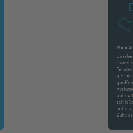
Mehr Si
Um die 
Home zu
Fenster
gibt Au
geöffne
Verlass
aufmerk
schließ
unbefug
Zuhause