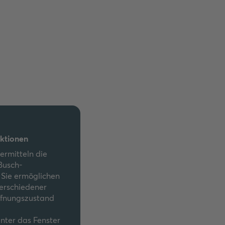
ktionen
ermitteln die
 Busch-
Sie ermöglichen
verschiedener
ffnungszustand
inter das Fenster