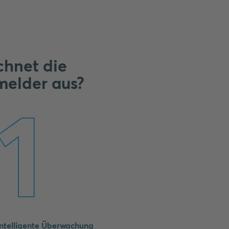
chnet die
melder aus?
1
Intelligente Überwachung