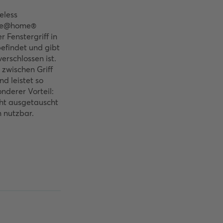
eless
ree@home®
er Fenstergriff in
efindet und gibt
verschlossen ist.
 zwischen Griff
d leistet so
nderer Vorteil:
cht ausgetauscht
n nutzbar.