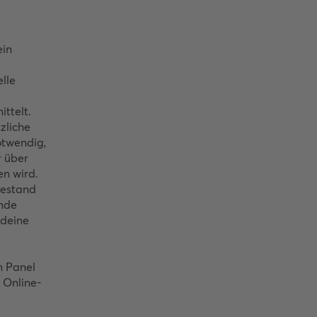
ein
lle
ttelt.
tzliche
otwendig,
r über
en wird.
iestand
ende
 deine
m Panel
 Online-