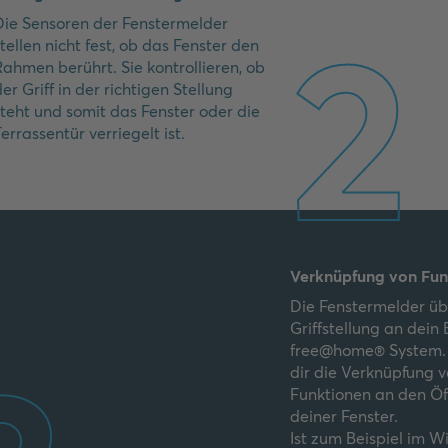
2
Die Sensoren der Fenstermelder
stellen nicht fest, ob das Fenster den
Rahmen berührt. Sie kontrollieren, ob
der Griff in der richtigen Stellung
steht und somit das Fenster oder die
Terrassentür verriegelt ist.
Verknüpfung von Fun
Die Fenstermelder üb
Griffstellung an dein
free@home® System. 
dir die Verknüpfung 
Funktionen an den Ö
deiner Fenster.
Ist zum Beispiel im W