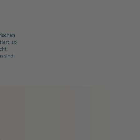
wischen
iert, so
cht
n sind