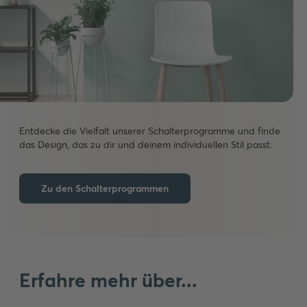
Unsere
Produktvielfalt
Vom
klassischen
Lichtschalter
Entdecke die Vielfalt unserer Schalterprogramme und finde
über
das Design, das zu dir und deinem individuellen Stil passt.
den
Bewegungsmelder
für
Zu den Schalterprogrammen
den
Außenbereich
bis
hin
zur
USB-
Steckdose
Erfahre mehr über...
für
dein