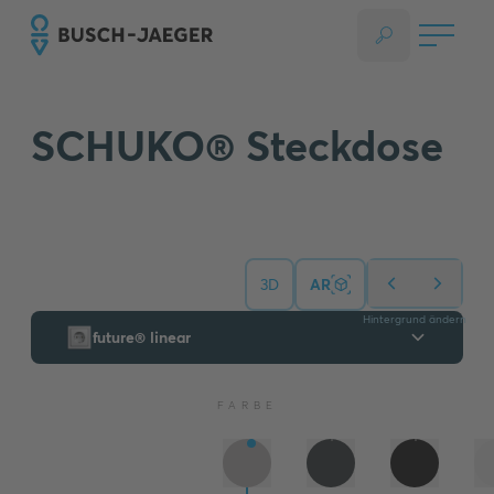
SCHUKO® Steckdose
3D
AR
Hintergrund ändern
future® linear
FARBE