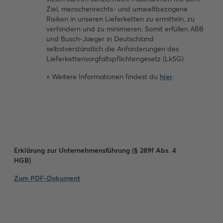
Ziel, menschenrechts- und umweltbezogene
Risiken in unseren Lieferketten zu ermitteln, zu
verhindern und zu minimieren. Somit erfüllen ABB
und Busch-Jaeger in Deutschland
selbstverständlich die Anforderungen des
Lieferkettensorgfaltspflichtengesetz (LkSG).
» Weitere Informationen findest du
hier
.
Erklärung zur Unternehmensführung (§ 289f Abs. 4
HGB)
Unsere
Zum PDF-Dokument
Geschichte
Wir
blicken