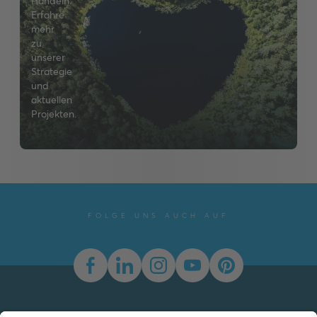
Handeln.
Erfahre
mehr
zu
unserer
Strategie
und
aktuellen
Projekten.
FOLGE UNS AUCH AUF